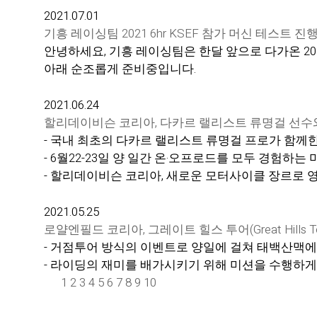
2021.07.01
기흥 레이싱팀 2021 6hr KSEF 참가 머신 테스트 진
안녕하세요, 기흥 레이싱팀은 한달 앞으로 다가온 202
아래 순조롭게 준비중입니다.
2021.06.24
할리데이비슨 코리아, 다카르 랠리스트 류명걸 선수와
- 국내 최초의 다카르 랠리스트 류명걸 프로가 함께한
- 6월22-23일 양 일간 온·오프로드를 모두 경험하는
- 할리데이비슨 코리아, 새로운 모터사이클 장르로 
2021.05.25
로얄엔필드 코리아, 그레이트 힐스 투어(Great Hills T
- 거점투어 방식의 이벤트로 양일에 걸쳐 태백산맥에
- 라이딩의 재미를 배가시키기 위해 미션을 수행하게
1
2
3
4
5
6
7
8
9
10