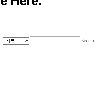
re Here.
Search