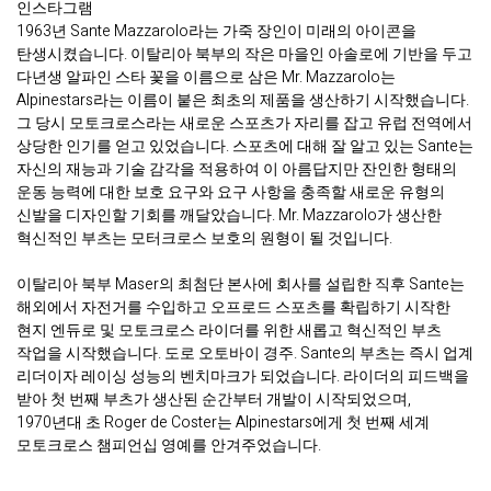
인스타그램
1963년 Sante Mazzarolo라는 가죽 장인이 미래의 아이콘을
탄생시켰습니다. 이탈리아 북부의 작은 마을인 아솔로에 기반을 두고
다년생 알파인 스타 꽃을 이름으로 삼은 Mr. Mazzarolo는
Alpinestars라는 이름이 붙은 최초의 제품을 생산하기 시작했습니다.
그 당시 모토크로스라는 새로운 스포츠가 자리를 잡고 유럽 전역에서
상당한 인기를 얻고 있었습니다. 스포츠에 대해 잘 알고 있는 Sante는
자신의 재능과 기술 감각을 적용하여 이 아름답지만 잔인한 형태의
운동 능력에 대한 보호 요구와 요구 사항을 충족할 새로운 유형의
신발을 디자인할 기회를 깨달았습니다. Mr. Mazzarolo가 생산한
혁신적인 부츠는 모터크로스 보호의 원형이 될 것입니다.
이탈리아 북부 Maser의 최첨단 본사에 회사를 설립한 직후 Sante는
해외에서 자전거를 수입하고 오프로드 스포츠를 확립하기 시작한
현지 엔듀로 및 모토크로스 라이더를 위한 새롭고 혁신적인 부츠
작업을 시작했습니다. 도로 오토바이 경주. Sante의 부츠는 즉시 업계
리더이자 레이싱 성능의 벤치마크가 되었습니다. 라이더의 피드백을
받아 첫 번째 부츠가 생산된 순간부터 개발이 시작되었으며,
1970년대 초 Roger de Coster는 Alpinestars에게 첫 번째 세계
모토크로스 챔피언십 영예를 안겨주었습니다.