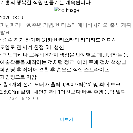
기흥의 행복한 직원 만들기는 계속됩니다.
2020.03.09
피닌파리나 90주년 기념, ‘바티스타 애니버서리오’ 출시 계획
발표
• 순수 전기 하이퍼 GT카 바티스타의 리미티드 에디션
모델로 전 세계 한정 5대 생산
• 피닌파리나 고유의 3가지 색상을 단계별로 페인팅하는 등
예술작품을 제작하는 것처럼 정교…여러 주에 걸쳐 색상별
페인팅 후 레이어 겹친 후 손으로 직접 스트라이프
페인팅으로 마감
• 총 4개의 전기 모터가 출력 1,900마력(hp) 및 최대 토크
2,300Nm 발휘…내연기관 F1머신보다 빠른 주행 능력 발휘
1
2
3
4
5
6
7
8
9
10
더보기