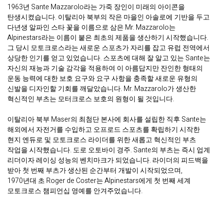
1963년 Sante Mazzarolo라는 가죽 장인이 미래의 아이콘을
탄생시켰습니다. 이탈리아 북부의 작은 마을인 아솔로에 기반을 두고
다년생 알파인 스타 꽃을 이름으로 삼은 Mr. Mazzarolo는
Alpinestars라는 이름이 붙은 최초의 제품을 생산하기 시작했습니다.
그 당시 모토크로스라는 새로운 스포츠가 자리를 잡고 유럽 전역에서
상당한 인기를 얻고 있었습니다. 스포츠에 대해 잘 알고 있는 Sante는
자신의 재능과 기술 감각을 적용하여 이 아름답지만 잔인한 형태의
운동 능력에 대한 보호 요구와 요구 사항을 충족할 새로운 유형의
신발을 디자인할 기회를 깨달았습니다. Mr. Mazzarolo가 생산한
혁신적인 부츠는 모터크로스 보호의 원형이 될 것입니다.
이탈리아 북부 Maser의 최첨단 본사에 회사를 설립한 직후 Sante는
해외에서 자전거를 수입하고 오프로드 스포츠를 확립하기 시작한
현지 엔듀로 및 모토크로스 라이더를 위한 새롭고 혁신적인 부츠
작업을 시작했습니다. 도로 오토바이 경주. Sante의 부츠는 즉시 업계
리더이자 레이싱 성능의 벤치마크가 되었습니다. 라이더의 피드백을
받아 첫 번째 부츠가 생산된 순간부터 개발이 시작되었으며,
1970년대 초 Roger de Coster는 Alpinestars에게 첫 번째 세계
모토크로스 챔피언십 영예를 안겨주었습니다.