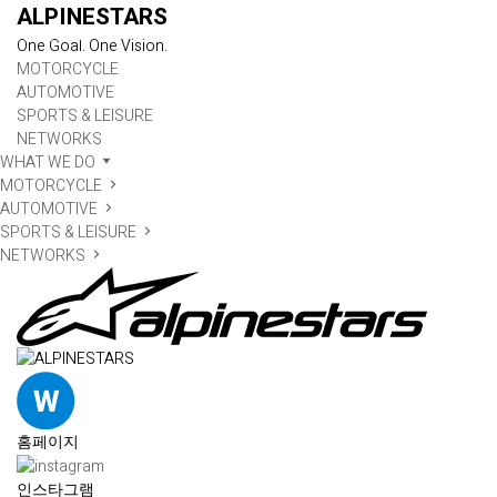
ALPINESTARS
One Goal. One Vision.
MOTORCYCLE
AUTOMOTIVE
SPORTS & LEISURE
NETWORKS
WHAT WE DO
MOTORCYCLE
AUTOMOTIVE
SPORTS & LEISURE
NETWORKS
홈페이지
인스타그램