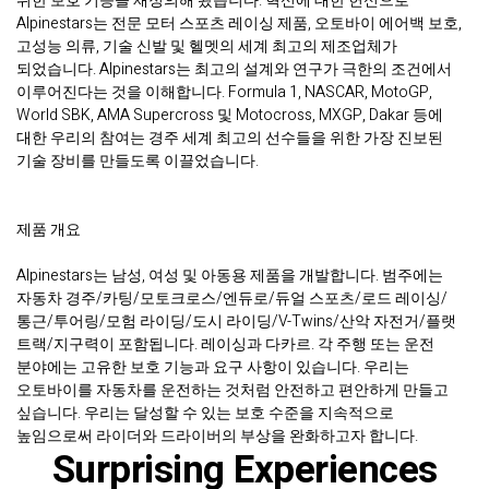
위한 보호 기능을 재정의해 왔습니다. 혁신에 대한 헌신으로
Alpinestars는 전문 모터 스포츠 레이싱 제품, 오토바이 에어백 보호,
고성능 의류, 기술 신발 및 헬멧의 세계 최고의 제조업체가
되었습니다. Alpinestars는 최고의 설계와 연구가 극한의 조건에서
이루어진다는 것을 이해합니다. Formula 1, NASCAR, MotoGP,
World SBK, AMA Supercross 및 Motocross, MXGP, Dakar 등에
대한 우리의 참여는 경주 세계 최고의 선수들을 위한 가장 진보된
기술 장비를 만들도록 이끌었습니다.
제품 개요
Alpinestars는 남성, 여성 및 아동용 제품을 개발합니다. 범주에는
자동차 경주/카팅/모토크로스/엔듀로/듀얼 스포츠/로드 레이싱/
통근/투어링/모험 라이딩/도시 라이딩/V-Twins/산악 자전거/플랫
트랙/지구력이 포함됩니다. 레이싱과 다카르. 각 주행 또는 운전
분야에는 고유한 보호 기능과 요구 사항이 있습니다. 우리는
오토바이를 자동차를 운전하는 것처럼 안전하고 편안하게 만들고
싶습니다. 우리는 달성할 수 있는 보호 수준을 지속적으로
높임으로써 라이더와 드라이버의 부상을 완화하고자 합니다.
Surprising Experiences