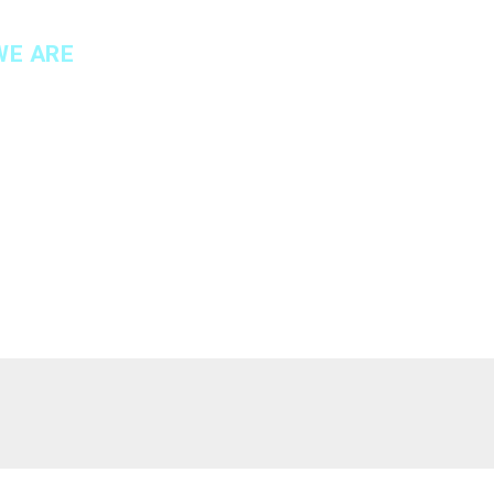
WE ARE
WHAT WE DO
WHY WE