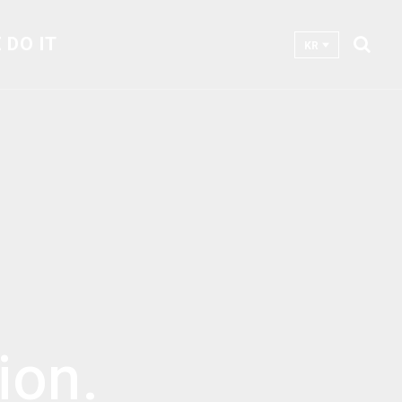
 DO IT
KR
ion.