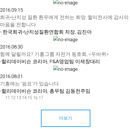
2016.09.15
희귀•난치성 질환 환우에게 전하는 희망. 할리천사에 감사의
마음을 전합니다.
- 한국희귀•난치성질환연합회 차장, 김진아
2016.08.30
함께 달릴까요? 기흥그룹 자전거 동호회, <두바퀴>
-할리데이비슨 코리아, P&A영업팀 이제창대리
2016.08.01
기흥에는 '쉼표'가 있습니다.
-할리데이비슨 코리아, 총무팀 김동천주임
11
12
13
14
15
16
17
더보기