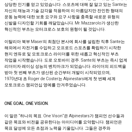
상당한 인기를 얻고 있었습니다. 스포츠에 대해 잘 알고 있는 Sante는
자신의 재능과 기술 감각을 적용하여 이 아름답지만 잔인한 형태의
운동 능력에 대한 보호 요구와 요구 사항을 충족할 새로운 유형의
신발을 디자인할 기회를 깨달았습니다. Mr. Mazzarolo가 생산한
혁신적인 부츠는 모터크로스 보호의 원형이 될 것입니다.
이탈리아 북부 Maser의 최첨단 본사에 회사를 설립한 직후 Sante는
해외에서 자전거를 수입하고 오프로드 스포츠를 확립하기 시작한
현지 엔듀로 및 모토크로스 라이더를 위한 새롭고 혁신적인 부츠
작업을 시작했습니다. 도로 오토바이 경주. Sante의 부츠는 즉시 업계
리더이자 레이싱 성능의 벤치마크가 되었습니다. 라이더의 피드백을
받아 첫 번째 부츠가 생산된 순간부터 개발이 시작되었으며,
1970년대 초 Roger de Coster는 Alpinestars에게 첫 번째 세계
모토크로스 챔피언십 영예를 안겨주었습니다.
ONE GOAL. ONE VISION.
이 말은 "하나의 목표. One Vison"은 Alpinestars가 챔피언 선수들과
같은 목표와 비전을 공유한다는 아이디어를 요약합니다. 챔피언은
목표 달성에 모든 초점과 노력을 기울입니다. 그들은 경주와