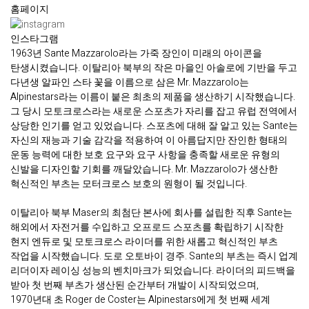
홈페이지
인스타그램
1963년 Sante Mazzarolo라는 가죽 장인이 미래의 아이콘을
탄생시켰습니다. 이탈리아 북부의 작은 마을인 아솔로에 기반을 두고
다년생 알파인 스타 꽃을 이름으로 삼은 Mr. Mazzarolo는
Alpinestars라는 이름이 붙은 최초의 제품을 생산하기 시작했습니다.
그 당시 모토크로스라는 새로운 스포츠가 자리를 잡고 유럽 전역에서
상당한 인기를 얻고 있었습니다. 스포츠에 대해 잘 알고 있는 Sante는
자신의 재능과 기술 감각을 적용하여 이 아름답지만 잔인한 형태의
운동 능력에 대한 보호 요구와 요구 사항을 충족할 새로운 유형의
신발을 디자인할 기회를 깨달았습니다. Mr. Mazzarolo가 생산한
혁신적인 부츠는 모터크로스 보호의 원형이 될 것입니다.
이탈리아 북부 Maser의 최첨단 본사에 회사를 설립한 직후 Sante는
해외에서 자전거를 수입하고 오프로드 스포츠를 확립하기 시작한
현지 엔듀로 및 모토크로스 라이더를 위한 새롭고 혁신적인 부츠
작업을 시작했습니다. 도로 오토바이 경주. Sante의 부츠는 즉시 업계
리더이자 레이싱 성능의 벤치마크가 되었습니다. 라이더의 피드백을
받아 첫 번째 부츠가 생산된 순간부터 개발이 시작되었으며,
1970년대 초 Roger de Coster는 Alpinestars에게 첫 번째 세계