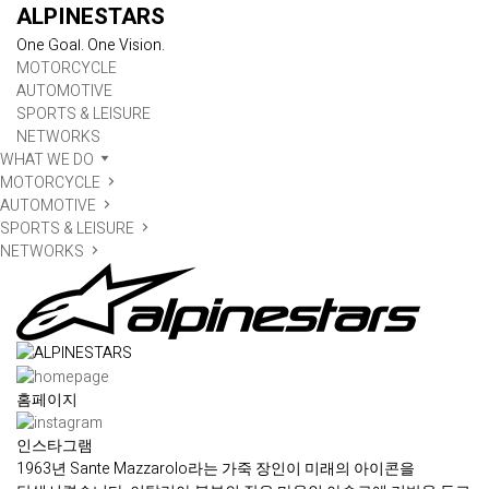
ALPINESTARS
One Goal. One Vision.
MOTORCYCLE
AUTOMOTIVE
SPORTS & LEISURE
NETWORKS
WHAT WE DO
MOTORCYCLE
AUTOMOTIVE
SPORTS & LEISURE
NETWORKS
홈페이지
인스타그램
1963년 Sante Mazzarolo라는 가죽 장인이 미래의 아이콘을