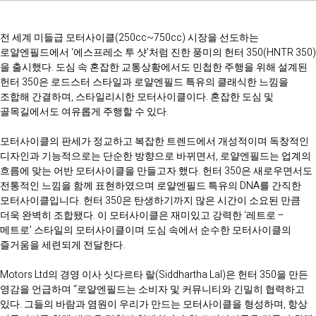
전 세계 미들급 모터사이클(250cc~750cc) 시장을 선도하는
로얄엔필드에서 ‘에스프레소 투 샷’처럼 진한 풍미의 헌터 350(HNTR 350)
을 출시했다. 도심 속 혼잡한 교통상황에서도 민첩한 주행을 위해 설계된
헌터 350은 로드스터 스타일과 로얄엔필드 특유의 클래식한 느낌을
조합해 간결하며, 스타일리시한 모터사이클이다. 혼잡한 도심 및
골목길에서도 여유롭게 주행할 수 있다.
모터사이클의 판세가 정교하고 복잡한 트렌드에서 개성적이며 독창적인
디자인과 기능적으로는 단순한 방향으로 바뀌면서, 로얄엔필드는 업계의
흐름에 맞는 어반 모터사이클을 만들고자 했다. 헌터 350은 새로우면서도
전통적인 느낌을 함께 표현하였으며 로얄엔필드 특유의 DNA를 간직한
모터사이클입니다. 헌터 350은 탄생하기까지 많은 시간이 소요된 만큼
더욱 완벽히 조합됐다. 이 모터사이클은 재미있고 강력한 ‘레트로 –
메트로’ 스타일의 모터사이클이며 도심 속에서 순수한 모터사이클의
즐거움을 세련되게 전달한다.
Motors Ltd의 경영 이사 싯다르타 랄(Siddhartha Lal)은 헌터 350을 만든
영감을 언급하며 “로얄엔필드는 소비자 및 커뮤니티와 긴밀히 협력하고
있다. 그들의 바람과 염원이 우리가 만드는 모터사이클을 형성하며, 항상