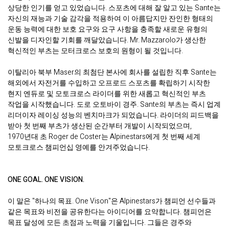
상당한 인기를 얻고 있었습니다. 스포츠에 대해 잘 알고 있는 Sante는
자신의 재능과 기술 감각을 적용하여 이 아름답지만 잔인한 형태의
운동 능력에 대한 보호 요구와 요구 사항을 충족할 새로운 유형의
신발을 디자인할 기회를 깨달았습니다. Mr. Mazzarolo가 생산한
혁신적인 부츠는 모터크로스 보호의 원형이 될 것입니다.
이탈리아 북부 Maser의 최첨단 본사에 회사를 설립한 직후 Sante는
해외에서 자전거를 수입하고 오프로드 스포츠를 확립하기 시작한
현지 엔듀로 및 모토크로스 라이더를 위한 새롭고 혁신적인 부츠
작업을 시작했습니다. 도로 오토바이 경주. Sante의 부츠는 즉시 업계
리더이자 레이싱 성능의 벤치마크가 되었습니다. 라이더의 피드백을
받아 첫 번째 부츠가 생산된 순간부터 개발이 시작되었으며,
1970년대 초 Roger de Coster는 Alpinestars에게 첫 번째 세계
모토크로스 챔피언십 영예를 안겨주었습니다.
ONE GOAL. ONE VISION.
이 말은 "하나의 목표. One Vison"은 Alpinestars가 챔피언 선수들과
같은 목표와 비전을 공유한다는 아이디어를 요약합니다. 챔피언은
목표 달성에 모든 초점과 노력을 기울입니다. 그들은 경주와