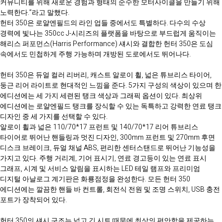
커뮤니티를 위해 새로운 경험과 형태의 순수한 모터사이클을 만들기 위해
노력한다.”라고 말했다.
헌터 350은 로얄엔필드의 라인 업들 중에서도 특별하다. 다수의 수상
경력에 빛나는 350cc J-시리즈의 플랫폼을 바탕으로 부드럽게 움직이는
해리스 퍼포먼스(Harris Performance) 섀시와 결합한 헌터 350은 도심
속에서도 민첩하게 주행 가능하며 개방된 도로에서도 뛰어나다.
헌터 350은 듀얼 컬러 리버리, 캐스트 알로이 휠, 넓은 튜브리스 타이어,
둥근 리어 라이트로 현대적인 느낌을 준다. 5가지 구성의 색상이 있으며 한
에디션에는 세 가지 세련된 탱크 색상과 그래픽 옵션이 있다. 최상위
에디션에는 로얄엔필드 탱크를 장식할 수 있는 독특하고 강력한 연료 탱크
디자인 중 세 가지를 선택할 수 있다.
알로이 휠과 넓은 110/70*17 프런트 및 140/70*17 리어 튜브리스
타이어로 뛰어난 핸들링과 멋진 디자인, 300mm 프런트 및 270mm 후면
디스크 브레이크, 듀얼 채널 ABS, 편리한 센터스탠드로 뛰어난 기능성을
가지고 있다. 주행 거리계, 기어 표시기, 연료 경고등이 있는 연료 표시
그래프, 시계 및 서비스 알림을 표시하는 LED 테일 램프와 프리미엄
디지털 아날로그 계기판은 화룡점정을 완성한다. 모든 헌터 350
에디션에는 깔끔한 핸들 바 컨트롤, 회전식 전원 및 조명 스위치, USB 충전
포트가 장착되어 있다.
헌터 350의 섀시 구조는 넓고 긴 시트 때문에 최상의 편안함을 제공하는