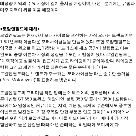
태평양 지역의 주요 시장에 걸쳐 출시될 예정이며, 내년 1분기에는 유럽과
미주 지역이 뒤를 이을 예정이다.
<로얄엔필드에 대해>
로얄엔필드는 현재까지 모터사이클을 생산하는 가장 오래된 브랜드이며
1901년부터 아름다운 모터사이클들을 만들어 왔다. 또한 로얄엔필드는
영국을 기원으로 하고, 1955년 마드라스에 제조 공장이 설립됐고 이는
인도의 중형 이륜차 시장의 성장을 주도한 시발점이 됐다. 로얄엔필드는
“매력적이고 심플하며, 접근하기 쉽고 라이딩하기 좋아야 한다. 라이딩은
탐험 그리고 개인의 개성을 표현하는 좋은 수단이다. “ 이는
로얄엔필드라는 브랜드가 추구하는 ‘모터사이클을 타는 순수한 즐거움
(Pure Motorcycle)’을 표현하는 방법이다.
로얄엔필드의 프리미엄 라인 업에는 메테오 350, 인터셉터 650 &
콘티넨털 GT 650 트윈스, 히말라얀, 불릿 350 및 클래식 350이 포함된다.
라이더와 열정적인 커뮤니티는 지역, 기원 및 국제적 수준에서도 풍부한
이벤트로 발전했다. 가장 주목할 만한 부분은 인도 고아(Goa) 지역에서
매년 수천 명의 로얄엔필드 마니아들이 모이는 ‘라이더 매니아’와 가장
험난하고 높은 산길을 따라 매년 순례하는 ‘히말라야 오디세이’다.