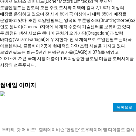
아이셔 모터스 리미티드(Eicher Motors Limited)의 한 부서인
로얄엔필드는 인도의 모든 주요 도시와 지역에 걸쳐 2,100개 이상의
매장을 운영하고 있으며 전 세계 60개국 이상에서 대략 850개 매장을
운영하고 있다. 또한 로얄엔필드는 영국의 부룬팅소프(Bruntingthorpe)와
인도 첸나이(Chennai)지역에 세계적 수준의 기술센터를 보유하고 있다.
두 최첨단 생산 시설은 첸나이 근처의 오라가담(Oragadam)과 발람
바다갈(Vallam Badagal)에 위치한다. 전 세계적으로 로얄엔필드는 태국,
아르헨티나, 콜롬비아 3곳에 현대적인 CKD 조립 시설을 가지고 있다.
로얄엔필드는 최근 5년간 연평균증가율(CAGR)이 37%를 넘었고
2021~2022년 국제 시장 매출이 109% 상승한 글로벌 미들급 모터사이클
시장의 선두주자다.
썸네일 이미지
목록으로
두카티, 갓 더 비트!
할리데이비슨 '한정판' 로우라이더 엘 디아블로 출시