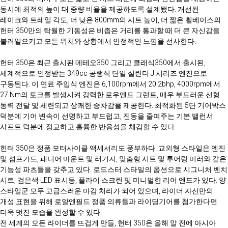
동시에 최적의 높이 대 중량 비율을 제공하도록 설계됐다. 개선된
레이크와 트레일 각도, 더 낮은 800mm의 시트 높이, 더 짧은 휠베이스의
헌터 350만의 탁월한 기동성은 비좁은 거리를 통과할 때 더 큰 자신감을
불러일으키고 모든 위치와 상황에서 안정적인 느낌을 선사한다.
헌터 350은 최근 출시된 메테오350 그리고 클래식350에서 출시된,
세계적으로 인정받는 349cc 공랭식 단일 실린더 J 시리즈 엔진으로
구동된다. 이 연료 주입식 엔진은 6,100rpm에서 20.2bhp, 4000rpm에서
27 Nm의 토크를 발생시켜 강력한 로우엔드 그런트, 매우 부드러운 선형
동력 전달 및 세련되고 상쾌한 승차감을 제공한다. 최적화된 5단 기어박스
덕분에 기어 변속이 선명하고 부드럽고, 진동을 줄여주는 기본 밸런서
샤프트 덕분에 정교하고 훌륭한 반응성을 체감할 수 있다.
헌터 350은 정품 모터사이클 액세서리도 풍부하다. 교외형 스타일은 엔진
및 섬프가드, 패니어 마운트 및 러기지, 맞춤형 시트 및 투어링 미러와 같은
기능성 파츠들을 갖추고 있다. 로드스터 스타일의 옵션으로 시그니처 벤치
시트, 검은색 LED 표시등, 플라이 스크린 및 미니멀한 리어 엔드가 있다. 양
스타일군 모두 고급스러운 마감 처리가 되어 있으며, 라이더 자신만의
개성 표현을 위해 로얄엔필드 정품 의류들과 라이딩기어를 첨가한다면
더욱 멋진 모습을 완성할 수 있다.
전 세계의 모든 라이더를 뜨겁게 만들, 헌터 350은 올해 말 전에 아시아