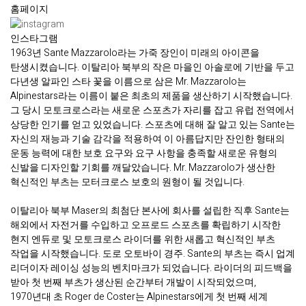
홈페이지
인스타그램
1963년 Sante Mazzarolo라는 가죽 장인이 미래의 아이콘을
탄생시켰습니다. 이탈리아 북부의 작은 마을인 아솔로에 기반을 두고
다년생 알파인 스타 꽃을 이름으로 삼은 Mr. Mazzarolo는
Alpinestars라는 이름이 붙은 최초의 제품을 생산하기 시작했습니다.
그 당시 모토크로스라는 새로운 스포츠가 자리를 잡고 유럽 전역에서
상당한 인기를 얻고 있었습니다. 스포츠에 대해 잘 알고 있는 Sante는
자신의 재능과 기술 감각을 적용하여 이 아름답지만 잔인한 형태의
운동 능력에 대한 보호 요구와 요구 사항을 충족할 새로운 유형의
신발을 디자인할 기회를 깨달았습니다. Mr. Mazzarolo가 생산한
혁신적인 부츠는 모터크로스 보호의 원형이 될 것입니다.
이탈리아 북부 Maser의 최첨단 본사에 회사를 설립한 직후 Sante는
해외에서 자전거를 수입하고 오프로드 스포츠를 확립하기 시작한
현지 엔듀로 및 모토크로스 라이더를 위한 새롭고 혁신적인 부츠
작업을 시작했습니다. 도로 오토바이 경주. Sante의 부츠는 즉시 업계
리더이자 레이싱 성능의 벤치마크가 되었습니다. 라이더의 피드백을
받아 첫 번째 부츠가 생산된 순간부터 개발이 시작되었으며,
1970년대 초 Roger de Coster는 Alpinestars에게 첫 번째 세계